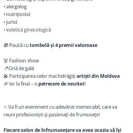
• alergolog
• nutriționist
• jurist 
• estetică ginecologică
🎁 Pauză cu 
tombolă și 4 premii valoroase
👗 Fashion show
📍Cină de gală 
🎤 Participarea celor mai îndrăgiți 
artiști din Moldova
🎉 Iar la final – o 
petrecere de neuitat
!
✨ Va fi un eveniment cu adevărat memorabil, care va 
reuni profesioniști și pasionați de frumusețe!
Fiecare salon de înfrumusețare va avea ocazia să își 