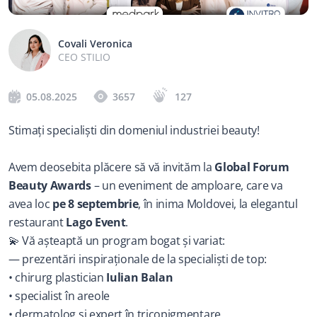
Covali Veronica
CEO STILIO
05.08.2025
3657
127
Stimați specialiști din domeniul industriei beauty!
Avem deosebita plăcere să vă invităm la 
Global Forum 
Beauty Awards
 – un eveniment de amploare, care va 
avea loc 
pe 8 septembrie
, în inima Moldovei, la elegantul 
restaurant 
Lago Event
.
💫 Vă așteaptă un program bogat și variat:
— prezentări inspiraționale de la specialiști de top:
• chirurg plastician 
Iulian Balan
• specialist în areole
• dermatolog și expert în tricopigmentare 