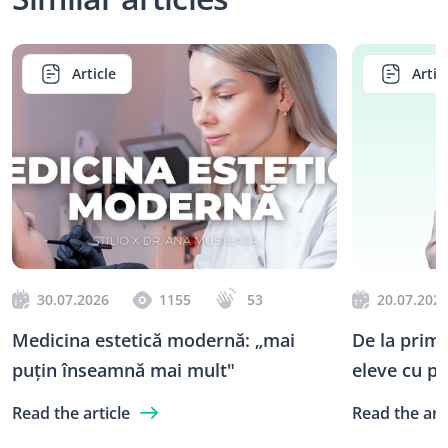
Article
Artic
30.07.2026
1155
53
20.07.202
Medicina estetică modernă: „mai
De la prim
puțin înseamnă mai mult"
eleve cu pr
Victoriei P
Read the article
Read the arti
Home