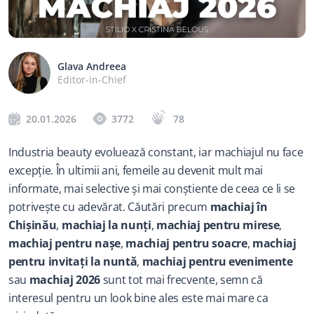
Glava Andreea
Editor-in-Chief
20.01.2026
3772
78
Industria beauty evoluează constant, iar machiajul nu face 
excepție. În ultimii ani, femeile au devenit mult mai 
informate, mai selective și mai conștiente de ceea ce li se 
potrivește cu adevărat. Căutări precum 
machiaj în 
Chișinău
, 
machiaj la nunți
, 
machiaj pentru mirese
, 
machiaj pentru nașe
, 
machiaj pentru soacre
, 
machiaj 
pentru invitați la nuntă
, 
machiaj pentru evenimente
sau 
machiaj 2026
 sunt tot mai frecvente, semn că 
interesul pentru un look bine ales este mai mare ca 