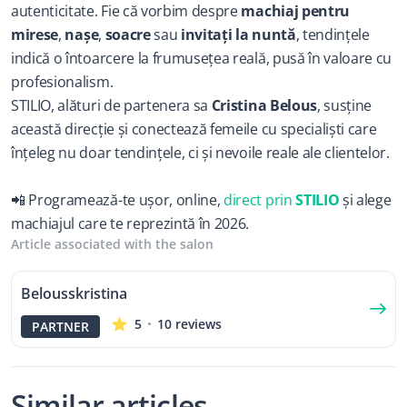
autenticitate. Fie că vorbim despre 
machiaj pentru 
mirese
, 
nașe
, 
soacre
 sau 
invitați la nuntă
, tendințele 
indică o întoarcere la frumusețea reală, pusă în valoare cu 
profesionalism.
STILIO, alături de partenera sa 
Cristina Belous
, susține 
această direcție și conectează femeile cu specialiști care 
înțeleg nu doar tendințele, ci și nevoile reale ale clientelor.
📲 Programează-te ușor, online, 
direct prin 
STILIO
 și alege 
machiajul care te reprezintă în 2026.
Article associated with the salon
Belousskristina
5
10 reviews
PARTNER
Similar articles