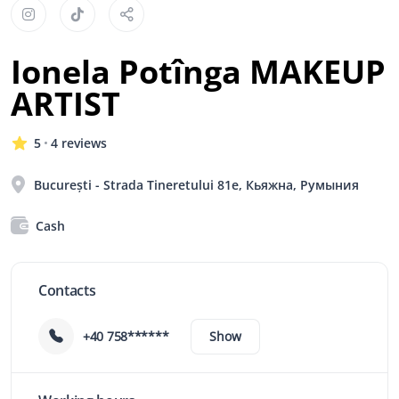
Ionela Potînga MAKEUP
ARTIST
5
4 reviews
București - Strada Tineretului 81e, Кьяжна, Румыния
Cash
Contacts
+40 758******
Show