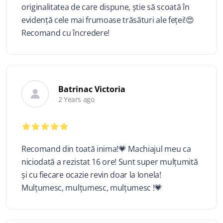
originalitatea de care dispune, știe să scoată în
evidență cele mai frumoase trăsături ale feței!😍
Recomand cu încredere!
Batrinac Victoria
2 Years ago
Recomand din toată inima!💗 Machiajul meu ca
niciodată a rezistat 16 ore! Sunt super mulțumită
și cu fiecare ocazie revin doar la Ionela!
Mulțumesc, mulțumesc, mulțumesc !💗