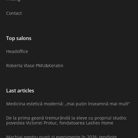
Contact
Top salons
Headoffice
Roberta Vlase PMU&Keratin
Last articles
Medicina estetică modernă: „mai puțin înseamnă mai mult"
De la prima geană tremurândă la eleve cu propriul studio:
povestea Victoriei Protuc, fondatoarea Lashes Home
Machiaj pentru nunți și evenimente în 2026: tendințe